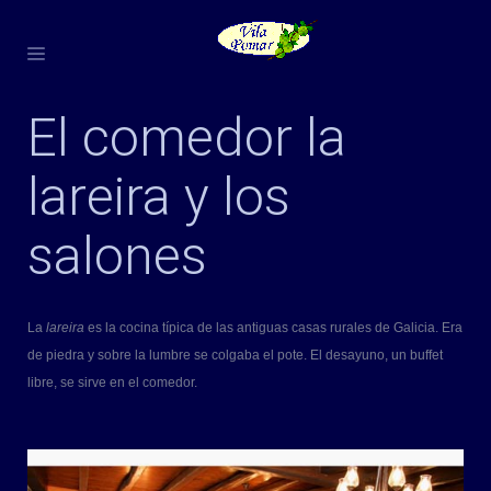
El comedor la
lareira y los
salones
La
lareira
es la cocina típica de las antiguas casas rurales de Galicia. Era
de piedra y sobre la lumbre se colgaba el pote. El desayuno, un buffet
libre, se sirve en el comedor.