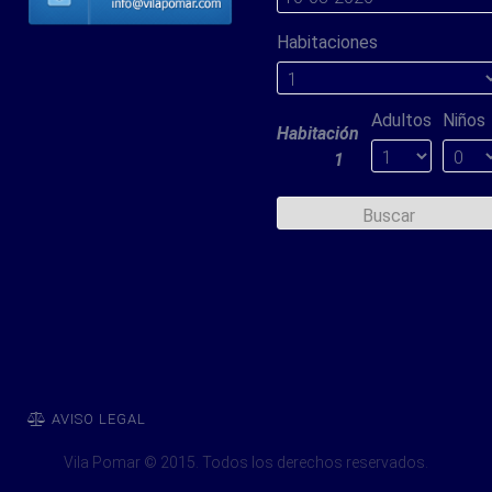
Habitaciones
Correo electrónico
*
Adultos
Niños
Habitación
Asunto
*
1
Buscar
Mensaje
*
Envíeme una copia
(opcional)
AVISO LEGAL
Vila Pomar © 2015. Todos los derechos reservados.